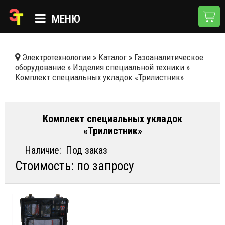
МЕНЮ
ГЛАВНАЯ
Электротехнологии
»
Каталог
»
Газоаналитическое
оборудование
»
Изделия специальной техники
»
КАТАЛОГ
Комплект специальных укладок «Трилистник»
О КОМПАНИИ
ПРИМЕНЕНИЯ
Комплект специальных укладок
«Трилистник»
НОВОСТИ
Наличие:
Под заказ
ДОСТАВКА И ОПЛАТА
Стоимость: по запросу
КОНТАКТЫ