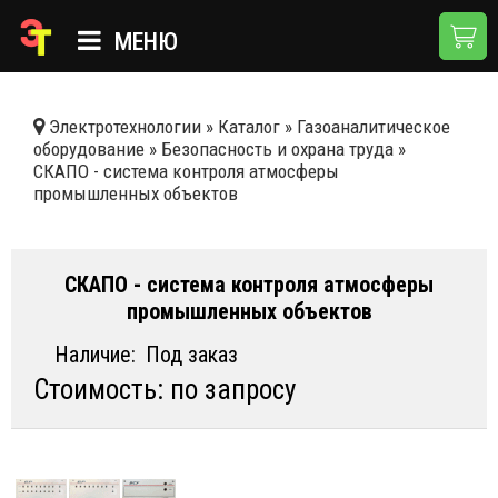
МЕНЮ
ГЛАВНАЯ
Электротехнологии
»
Каталог
»
Газоаналитическое
оборудование
»
Безопасность и охрана труда
»
КАТАЛОГ
СКАПО - система контроля атмосферы
промышленных объектов
О КОМПАНИИ
ПРИМЕНЕНИЯ
СКАПО - система контроля атмосферы
НОВОСТИ
промышленных объектов
ДОСТАВКА И ОПЛАТА
Наличие:
Под заказ
Стоимость: по запросу
КОНТАКТЫ