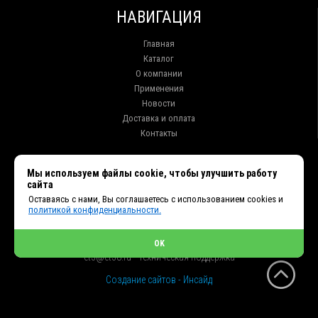
НАВИГАЦИЯ
Главная
Каталог
О компании
Применения
Новости
Доставка и оплата
Контакты
КОНТАКТЫ
Мы используем файлы cookie, чтобы улучшить работу
сайта
г. Иркутск ул. Клары Цеткин, 16, офис 15
Оставаясь с нами, Вы соглашаетесь с использованием cookies и
+7 (914) 010-76-83, 8 (3952) 93-27-93 - Отдел продаж
политикой конфиденциальности.
+7 (950) 075-85-99 - Техническая поддержка
info@et38.ru - Общая почта
et1@et38.ru - Отдел продаж
OK
et2@et38.ru - Отдел продаж
et3@et38.ru - Техническая поддержка
Создание сайтов - Инсайд