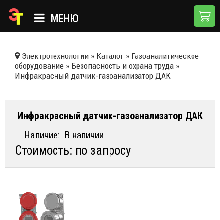
МЕНЮ
ГЛАВНАЯ
Электротехнологии
»
Каталог
»
Газоаналитическое
оборудование
»
Безопасность и охрана труда
»
КАТАЛОГ
Инфракрасный датчик-газоанализатор ДАК
О КОМПАНИИ
ПРИМЕНЕНИЯ
Инфракрасный датчик-газоанализатор ДАК
НОВОСТИ
Наличие:
В наличии
Стоимость: по запросу
ДОСТАВКА И ОПЛАТА
КОНТАКТЫ