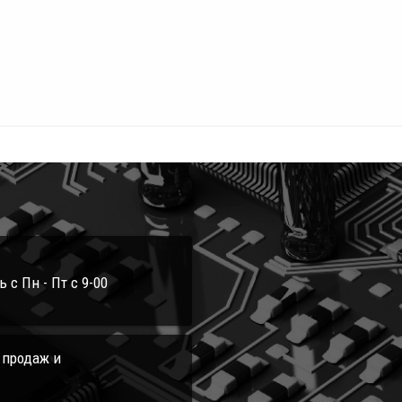
с Пн - Пт с 9-00
л продаж и