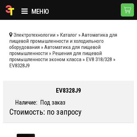
МЕНЮ
ГЛАВНАЯ
Электротехнологии
»
Каталог
»
Автоматика для
пищевой промышленности и холодильного
КАТАЛОГ
оборудования
»
Автоматика для пищевой
промышленности
»
Решения для пищевой
О КОМПАНИИ
промышленности эконом класса
»
EV8 318/328
»
EV8328J9
ПРИМЕНЕНИЯ
НОВОСТИ
EV8328J9
ДОСТАВКА И ОПЛАТА
Наличие:
Под заказ
КОНТАКТЫ
Стоимость: по запросу