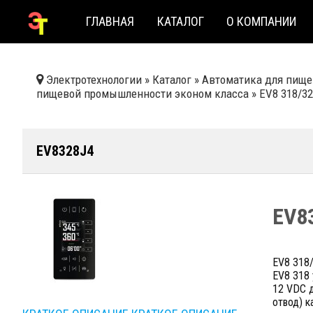
ГЛАВНАЯ
КАТАЛОГ
О КОМПАНИИ
Электротехнологии
»
Каталог
»
Автоматика для пище
пищевой промышленности эконом класса
»
EV8 318/3
EV8328J4
EV8
EV8 318/
EV8 318
12 VDC д
отвод) к