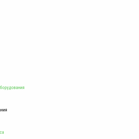
оборудования
ания
са