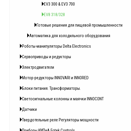
EV3 300 & EV3 700
EV8 318/328
Готовые решения для пищевой промышленности
Автоматика для холодильного оборудования
Роботы-манипуляторы Delta Electronics
Сервоприводы и редукторы
Электродвигатели
Мотор-редукторы INNOVARI и INNORED
Блоки питания. Трансформаторы.
Светосигнальные колонны и маячки INNOCONT
Датчики
Твердотельные реле Регуляторы мощности
Приборы КИПиА Fotek Controls