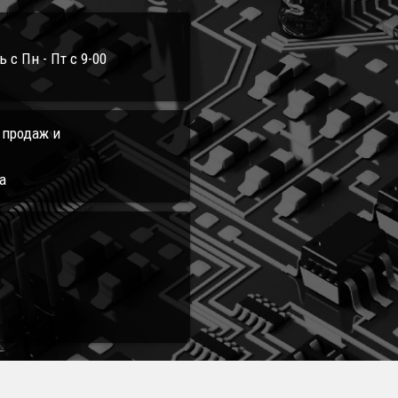
с Пн - Пт с 9-00
л продаж и
а