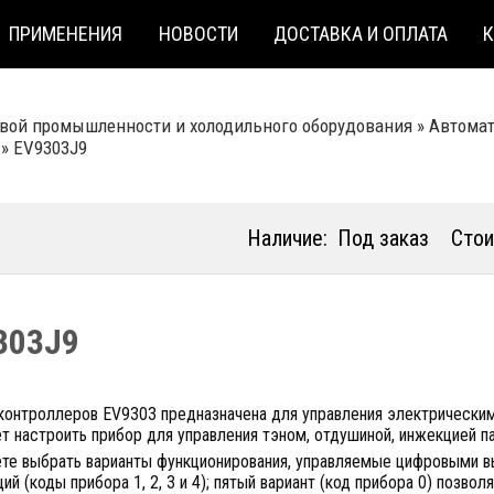
ПРИМЕНЕНИЯ
НОВОСТИ
ДОСТАВКА И ОПЛАТА
вой промышленности и холодильного оборудования
»
Автома
»
EV9303J9
Наличие:
Под заказ
Стои
303J9
контроллеров EV9303 предназначена для управления электрическим
т настроить прибор для управления тэном, отдушиной, инжекцией 
е выбрать варианты функционирования, управляемые цифровыми вых
ий (коды прибора 1, 2, 3 и 4); пятый вариант (код прибора 0) позво