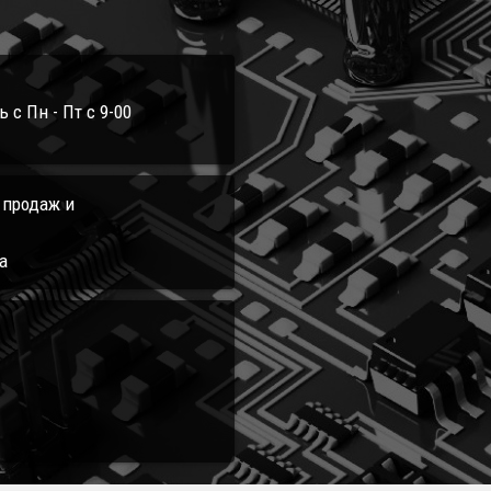
с Пн - Пт с 9-00
л продаж и
а