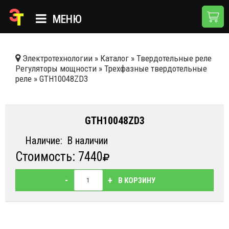
МЕНЮ
ГЛАВНАЯ
Электротехнологии
»
Каталог
»
Твердотельные реле
Регуляторы мощности
»
Трехфазные твердотельные
КАТАЛОГ
реле
»
GTH10048ZD3
О КОМПАНИИ
ПРИМЕНЕНИЯ
GTH10048ZD3
НОВОСТИ
Наличие:
В наличии
Стоимость: 7440
ДОСТАВКА И ОПЛАТА
КОНТАКТЫ
-
+
В КОРЗИНУ