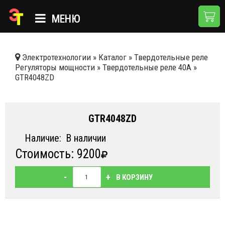
МЕНЮ
ГЛАВНАЯ
Электротехнологии
»
Каталог
»
Твердотельные реле
Регуляторы мощности
»
Твердотельные реле 40А
»
КАТАЛОГ
GTR4048ZD
О КОМПАНИИ
ПРИМЕНЕНИЯ
GTR4048ZD
НОВОСТИ
Наличие:
В наличии
Стоимость: 9200
ДОСТАВКА И ОПЛАТА
КОНТАКТЫ
-
+
В КОРЗИНУ