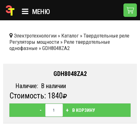
МЕНЮ
ГЛАВНАЯ
Электротехнологии
»
Каталог
»
Твердотельные реле
Регуляторы мощности
»
Реле твердотельные
КАТАЛОГ
однофазные
»
GDH8048ZA2
О КОМПАНИИ
ПРИМЕНЕНИЯ
GDH8048ZA2
НОВОСТИ
Наличие:
В наличии
Стоимость: 1840
ДОСТАВКА И ОПЛАТА
КОНТАКТЫ
-
+
В КОРЗИНУ