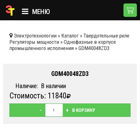
МЕНЮ
ГЛАВНАЯ
Электротехнологии
»
Каталог
»
Твердотельные реле
Регуляторы мощности
»
Однофазные в корпусе
КАТАЛОГ
промышленного исполнения
»
GDM40048ZD3
О КОМПАНИИ
ПРИМЕНЕНИЯ
GDM40048ZD3
НОВОСТИ
Наличие:
В наличии
Стоимость: 11840
ДОСТАВКА И ОПЛАТА
КОНТАКТЫ
-
+
В КОРЗИНУ