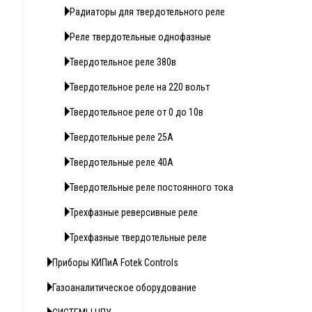
Радиаторы для твердотельного реле
Реле твердотельные однофазные
Твердотельное реле 380в
Твердотельное реле на 220 вольт
Твердотельное реле от 0 до 10в
Твердотельные реле 25А
Твердотельные реле 40А
Твердотельные реле постоянного тока
Трехфазные реверсивные реле
Трехфазные твердотельные реле
Приборы КИПиА Fotek Controls
Газоаналитическое оборудование