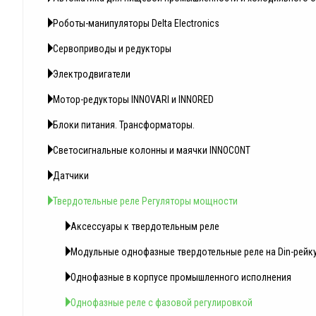
Роботы-манипуляторы Delta Electronics
Сервоприводы и редукторы
Электродвигатели
Мотор-редукторы INNOVARI и INNORED
Блоки питания. Трансформаторы.
Светосигнальные колонны и маячки INNOCONT
Датчики
Твердотельные реле Регуляторы мощности
Аксессуары к твердотельным реле
Модульные однофазные твердотельные реле на Din-рейк
Однофазные в корпусе промышленного исполнения
Однофазные реле с фазовой регулировкой