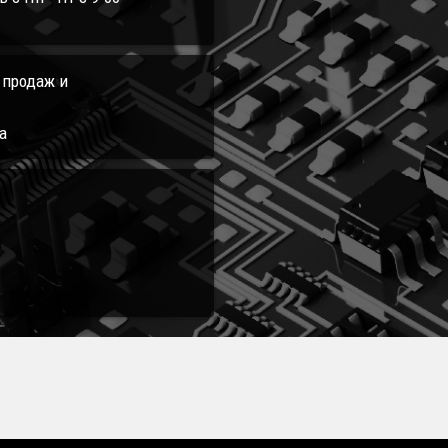
л продаж и
а