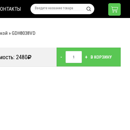
КОНТАКТЫ
вкой
»
GDH8038VD
мость: 2480
-
+
В КОРЗИНУ