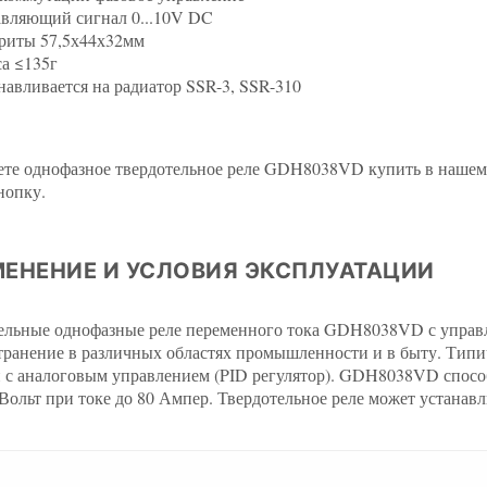
вляющий сигнал 0...10V DC
риты 57,5х44х32мм
а ≤135г
навливается на радиатор SSR-3, SSR-310
те однофазное твердотельное реле GDH8038VD купить в нашем о
нопку.
ЕНЕНИЕ И УСЛОВИЯ ЭКСПЛУАТАЦИИ
ельные однофазные реле переменного тока GDH8038VD с упра
транение в различных областях промышленности и в быту. Типи
с аналоговым управлением (PID регулятор). GDH8038VD спосо
0 Вольт при токе до 80 Ампер. Твердотельное реле может устанавл