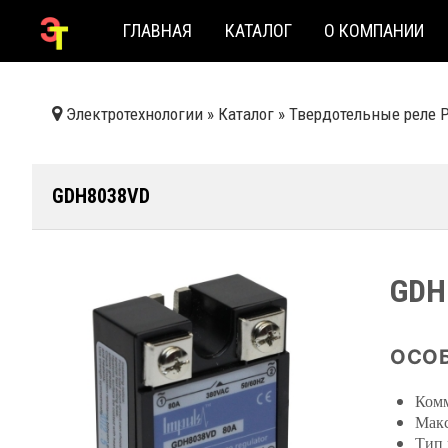
ГЛАВНАЯ
КАТАЛОГ
О КОМПАНИИ
Электротехнологии
»
Каталог
»
Твердотельные реле 
GDH8038VD
GDH
ОСОБ
Комм
Макс
Тип 