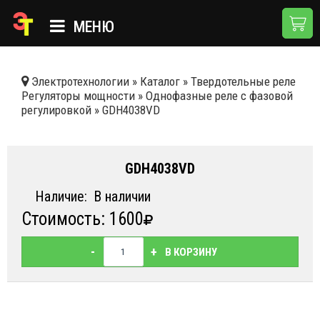
МЕНЮ
ГЛАВНАЯ
Электротехнологии
»
Каталог
»
Твердотельные реле
Регуляторы мощности
»
Однофазные реле с фазовой
КАТАЛОГ
регулировкой
»
GDH4038VD
О КОМПАНИИ
ПРИМЕНЕНИЯ
GDH4038VD
НОВОСТИ
Наличие:
В наличии
Стоимость: 1600
ДОСТАВКА И ОПЛАТА
КОНТАКТЫ
-
+
В КОРЗИНУ