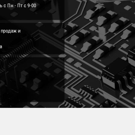
с Пн - Пт с 9-00
л продаж и
а