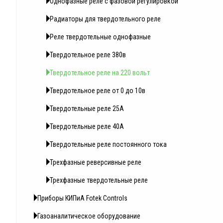
Однофазные реле с фазовой регулировкой
Радиаторы для твердотельного реле
Реле твердотельные однофазные
Твердотельное реле 380в
Твердотельное реле на 220 вольт
Твердотельное реле от 0 до 10в
Твердотельные реле 25А
Твердотельные реле 40А
Твердотельные реле постоянного тока
Трехфазные реверсивные реле
Трехфазные твердотельные реле
Приборы КИПиА Fotek Controls
Газоаналитическое оборудование