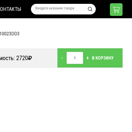
КОНТАКТЫ
10023DD3
мость: 2720
-
+
В КОРЗИНУ