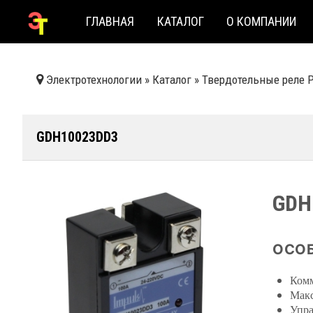
ГЛАВНАЯ
КАТАЛОГ
О КОМПАНИИ
Электротехнологии
»
Каталог
»
Твердотельные реле 
GDH10023DD3
GDH
ОСОБ
Комм
Макс
Упра