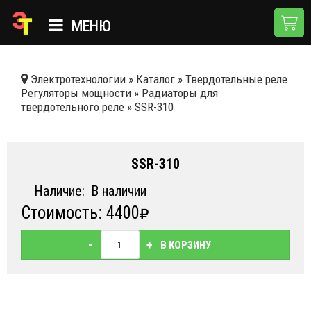
МЕНЮ
ГЛАВНАЯ
Электротехнологии
»
Каталог
»
Твердотельные реле
Регуляторы мощности
»
Радиаторы для
КАТАЛОГ
твердотельного реле
»
SSR-310
О КОМПАНИИ
ПРИМЕНЕНИЯ
SSR-310
НОВОСТИ
Наличие:
В наличии
Стоимость: 4400
ДОСТАВКА И ОПЛАТА
КОНТАКТЫ
-
+
В КОРЗИНУ