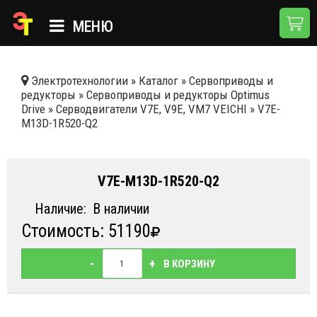
МЕНЮ
ГЛАВНАЯ
Электротехнологии
»
Каталог
»
Сервоприводы и
редукторы
»
Сервоприводы и редукторы Optimus
КАТАЛОГ
Drive
»
Серводвигатели V7E, V9E, VM7 VEICHI
»
V7E-
M13D-1R520-Q2
О КОМПАНИИ
ПРИМЕНЕНИЯ
V7E-M13D-1R520-Q2
НОВОСТИ
Наличие:
В наличии
ДОСТАВКА И ОПЛАТА
Стоимость: 51190
КОНТАКТЫ
-
+
В КОРЗИНУ