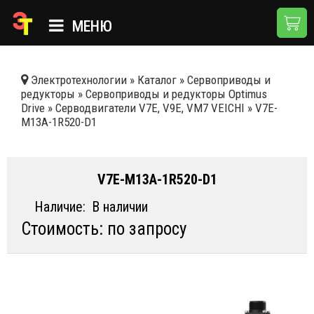
МЕНЮ
ГЛАВНАЯ
Электротехнологии
»
Каталог
»
Сервоприводы и
редукторы
»
Сервоприводы и редукторы Optimus
КАТАЛОГ
Drive
»
Серводвигатели V7E, V9E, VM7 VEICHI
»
V7E-
M13A-1R520-D1
О КОМПАНИИ
ПРИМЕНЕНИЯ
V7E-M13A-1R520-D1
НОВОСТИ
Наличие:
В наличии
ДОСТАВКА И ОПЛАТА
Стоимость: по запросу
КОНТАКТЫ