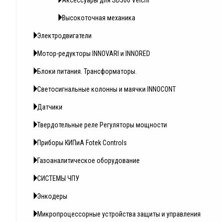
Аксессуары для SD500 Veichi
Высокоточная механика
Электродвигатели
Мотор-редукторы INNOVARI и INNORED
Блоки питания. Трансформаторы.
Светосигнальные колонны и маячки INNOCONT
Датчики
Твердотельные реле Регуляторы мощности
Приборы КИПиА Fotek Controls
Газоаналитическое оборудование
СИСТЕМЫ ЧПУ
Энкодеры
Микропроцессорные устройства защиты и управления