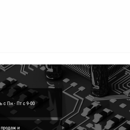
с Пн - Пт с 9-00
л продаж и