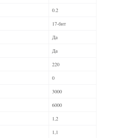
0.2
17-бит
Да
Да
220
0
3000
6000
1,2
1,1