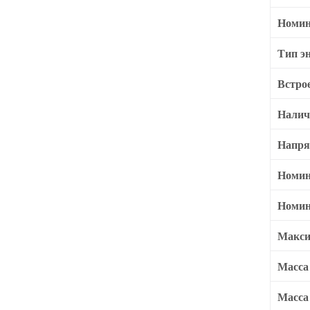
Номин
Тип э
Встро
Налич
Напря
Номин
Номин
Макси
Масса
Масса