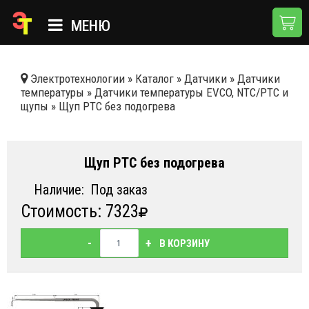
МЕНЮ
ГЛАВНАЯ
Электротехнологии
»
Каталог
»
Датчики
»
Датчики
температуры
»
Датчики температуры EVCO, NTC/PTC и
КАТАЛОГ
щупы
»
Щуп PTC без подогрева
О КОМПАНИИ
ПРИМЕНЕНИЯ
Щуп PTC без подогрева
НОВОСТИ
Наличие:
Под заказ
Стоимость: 7323
ДОСТАВКА И ОПЛАТА
КОНТАКТЫ
-
+
В КОРЗИНУ