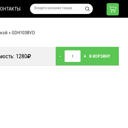
КОНТАКТЫ
вкой
»
GDH1038VD
мость: 1280
-
+
В КОРЗИНУ