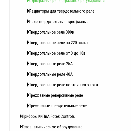
Однофазные реле с фазовой регулировкой
Радиаторы для твердотельного реле
Реле твердотельные однофазные
Твердотельное реле 380в
Твердотельное реле на 220 вольт
Твердотельное реле от 0 до 10в
Твердотельные реле 25А
Твердотельные реле 40А
Твердотельные реле постоянного тока
Трехфазные реверсивные реле
Трехфазные твердотельные реле
Приборы КИПиА Fotek Controls
Газоаналитическое оборудование