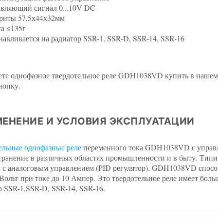
вляющий сигнал 0...10V DC
риты 57,5х44х32мм
а ≤135г
навливается на радиатор SSR-1, SSR-D, SSR-14, SSR-16
те однофазное твердотельное реле GDH1038VD купить в нашем о
нопку.
ЕНЕНИЕ И УСЛОВИЯ ЭКСПЛУАТАЦИИ
ельные однофазные реле
переменного тока GDH1038VD с управ
транение в различных областях промышленности и в быту. Типи
с аналоговым управлением (PID регулятор). GDH1038VD спосо
0 Вольт при токе до 10 Ампер. Это твердотельное реле имеет бол
р SSR-1,SSR-D, SSR-14, SSR-16.