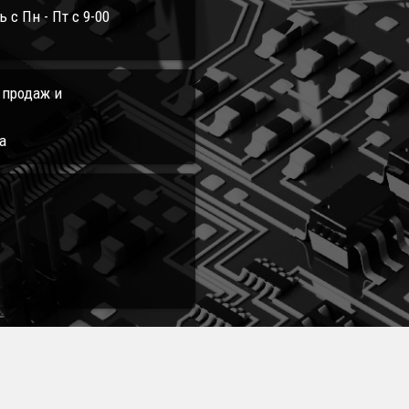
с Пн - Пт с 9-00
л продаж и
а