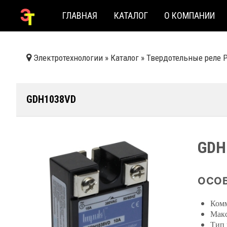
ГЛАВНАЯ
КАТАЛОГ
О КОМПАНИИ
Электротехнологии
»
Каталог
»
Твердотельные реле 
GDH1038VD
GDH
ОСОБ
Комм
Макс
Тип 